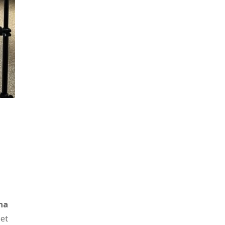
na
 et