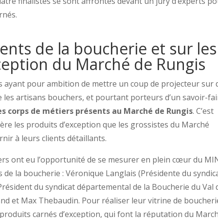
uatre finalistes se sont affrontés devant un jury d’experts p
arnés.
lents de la boucherie et sur les
ception du Marché de Rungis
 ayant pour ambition de mettre un coup de projecteur sur 
les artisans bouchers, et pourtant porteurs d’un savoir-fai
es corps de métiers présents au Marché de Rungis
. C’est
ère les produits d’exception que les grossistes du Marché
nir à leurs clients détaillants.
hers ont eu l’opportunité de se mesurer en plein cœur du MI
de la boucherie : Véronique Langlais (Présidente du syndic
Président du syndicat départemental de la Boucherie du Val 
d et Max Thebaudin. Pour réaliser leur vitrine de boucheri
s produits carnés d’exception, qui font la réputation du Marc