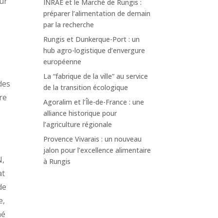
our
INRAE et le Marché de Rungis :
préparer l’alimentation de demain
par la recherche
Rungis et Dunkerque-Port : un
hub agro-logistique d’envergure
européenne
La “fabrique de la ville” au service
des
de la transition écologique
re
Agoralim et l’Île-de-France : une
alliance historique pour
l’agriculture régionale
Provence Vivarais : un nouveau
jalon pour l’excellence alimentaire
N,
à Rungis
at
de
e,
hé