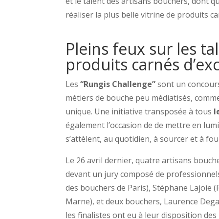
et le talent des artisans bouchers, dont q
réaliser la plus belle vitrine de produits c
Pleins feux sur les ta
produits carnés d’ex
Les
“Rungis Challenge”
sont un concours
métiers de bouche peu médiatisés, comme 
unique. Une initiative transposée à tous
l
également l’occasion de de mettre en lumi
s’attèlent, au quotidien, à sourcer et à four
Le 26 avril dernier, quatre artisans bouc
devant un jury composé de professionnels 
des bouchers de Paris), Stéphane Lajoie (
Marne), et deux bouchers, Laurence Degan
les finalistes ont eu à leur disposition de