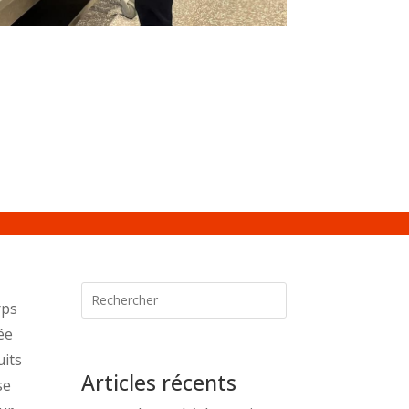
rps
ée
uits
Articles récents
se