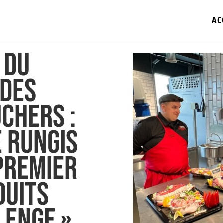
AC
 du
 des
chers :
 Rungis
premier
duits
lenge »