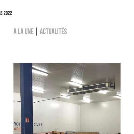
rs 2022
A LA UNE
|
ACTUALITÉS