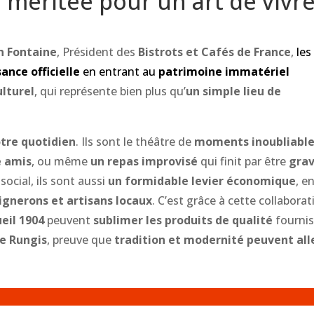
méritée pour un art de vivr
n Fontaine
, Président des
Bistrots et Cafés de France
,
les
ance officielle
en entrant au
patrimoine immatériel
lturel
, qui représente bien plus qu’
un simple lieu de
notre quotidien
. Ils sont le théâtre de
moments inoubliabl
e amis
, ou même
un repas improvisé
qui finit par être
gra
 social, ils sont aussi
un formidable levier économique
, e
ignerons et artisans locaux
. C’est grâce à cette collaborat
eil 1904
peuvent
sublimer les produits de qualité
fournis
e Rungis
, preuve que
tradition et modernité peuvent all