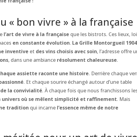
mie française
!
du « bon vivre » à la française
de
l’art de vivre à la française
que les bistrots. Ces lieux, lo
spaces
en constante évolution
.
La Grille Montorgueil 190
ne inventive
et
des vins choisis avec soin
, l’adresse offre 
ions
, dans une ambiance
résolument chaleureuse
.
haque assiette raconte une histoire
. Derrière chaque ver
passionné
. Et chaque sourire échangé autour d’une table
de la convivialité
. À chaque fois que nous franchissons le
 univers où se mêlent simplicité et raffinement
. Mais
ne tradition
qui incarne
l’essence même de notre