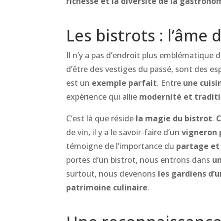
richesse et la diversité de la gastrono
Les bistrots : l’âme 
Il n’y a pas d’endroit plus emblématique 
d’être des vestiges du passé, sont des e
est un
exemple parfait
. Entre
une cuisi
expérience qui allie
modernité et tradit
C’est là que réside
la magie du bistrot
.
C
de vin, il y a le savoir-faire d’un
vigneron 
témoigne de l’importance du
partage et 
portes d’un bistrot, nous entrons dans
un
surtout, nous devenons
les gardiens d’u
patrimoine culinaire
.