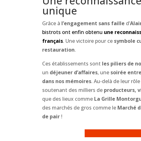
Une reconnaissance 
unique
Grâce à
l’engagement sans faille
d’
Alai
bistrots ont enfin obtenu
une reconnaiss
français
. Une victoire pour ce
symbole cu
restauration
.
Ces établissements sont
les piliers de 
un
déjeuner d’affaires
, une
soirée entr
dans nos mémoires
. Au-delà de leur rôle
soutenant des milliers de
producteurs, v
que des lieux comme
La Grille Montorgu
des marchés de gros comme le
Marché d
de pair
!