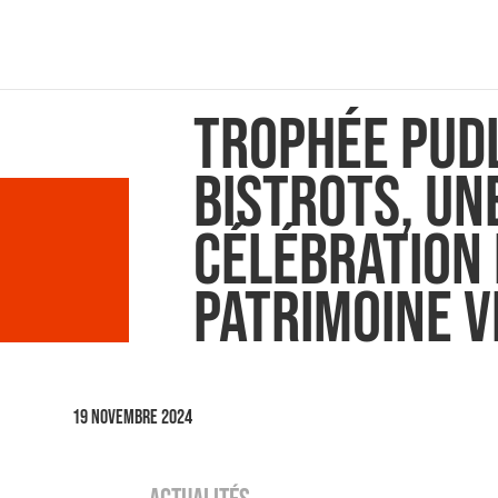
Trophée Pud
Bistrots, un
célébration
patrimoine v
19 novembre 2024