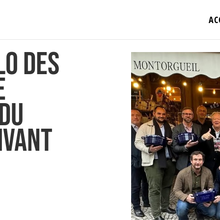
AC
lo des
e
 du
ivant