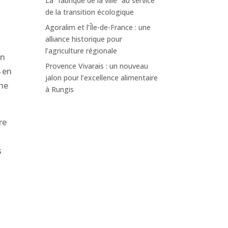
La “fabrique de la ville” au service
de la transition écologique
Agoralim et l’Île-de-France : une
alliance historique pour
l’agriculture régionale
in
Provence Vivarais : un nouveau
4
en
jalon pour l’excellence alimentaire
une
à Rungis
re
s