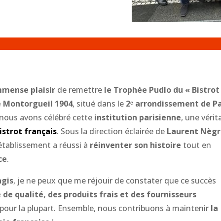
mmense plaisir
de remettre
le Trophée Pudlo du « Bistrot
le Montorgueil 1904
, situé dans le
2ᵉ arrondissement de Pa
 nous avons célébré cette
institution parisienne
, une vérit
istrot français
. Sous la direction éclairée de
Laurent Nèg
 établissement a réussi à
réinventer son histoire
tout en
ce
.
ngis
, je ne peux que me réjouir de constater que ce succès
 de qualité, des produits frais et des fournisseurs
pour la plupart. Ensemble, nous contribuons à maintenir
la