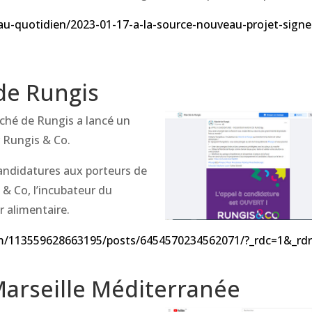
au-quotidien/2023-01-17-a-la-source-nouveau-projet-signe
de Rungis
ché de Rungis a lancé un
 Rungis & Co.
andidatures aux porteurs de
 & Co, l’incubateur du
r alimentaire.
om/113559628663195/posts/6454570234562071/?_rdc=1&_rd
arseille Méditerranée