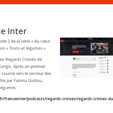
e Inter
sode 2 de la série « Au cœur
on « fruits et légumes ».
des Regards Croisés de
Rungis. Après un premier
st tourné vers le secteur des
llie par Fatima Guillou,
-légumes.
fr/franceinter/podcasts/regards-croises/regards-croises-du