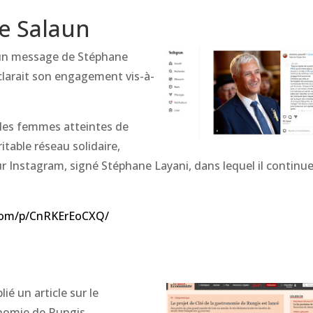
ne Salaun
é un message de Stéphane
clarait son engagement vis-à-
r les femmes atteintes de
table réseau solidaire,
r Instagram, signé Stéphane Layani, dans lequel il continue
com/p/CnRKErEoCXQ/
ié un article sur le
onomie de Rungis.