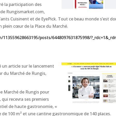
ré la participation des
i de Rungismarket.com,
fants Cuisinent et de EyePick. Tout ce beau monde s’est d
en plein cœur de la Place du Marché.
om/113559628663195/posts/6448097631875998/?_rdc=1&_rd
é un article sur le lancement
ur du Marché de Rungis,
i le Marché de Rungis pour
, qui recevra ses premiers
ntiel de haute gastronomie, «
rte de 100 m² et une cantine gastronomique de 140 places.