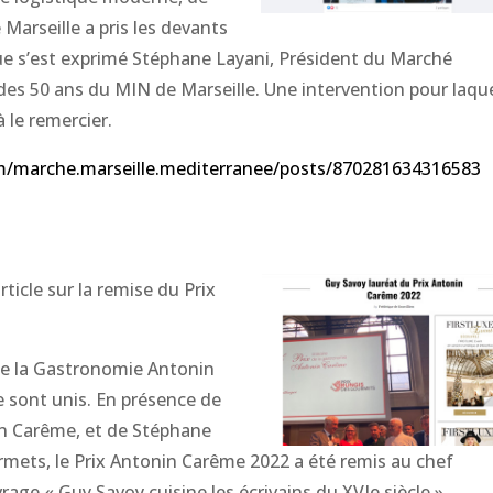
Marseille a pris les devants
que s’est exprimé Stéphane Layani, Président du Marché
e des 50 ans du MIN de Marseille. Une intervention pour laqu
 le remercier.
m/marche.marseille.mediterranee/posts/870281634316583
rticle sur la remise du Prix
 de la Gastronomie Antonin
 sont unis. En présence de
in Carême, et de Stéphane
rmets, le Prix Antonin Carême 2022 a été remis au chef
age « Guy Savoy cuisine les écrivains du XVIe siècle ».