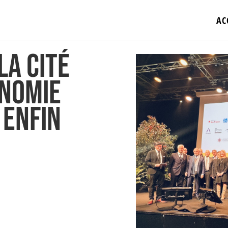
AC
la Cité
onomie
 enfin