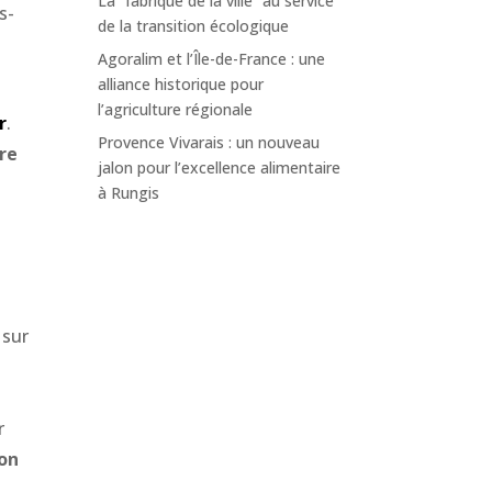
La “fabrique de la ville” au service
s-
de la transition écologique
Agoralim et l’Île-de-France : une
alliance historique pour
l’agriculture régionale
r
.
Provence Vivarais : un nouveau
ire
jalon pour l’excellence alimentaire
à Rungis
, sur
r
ion