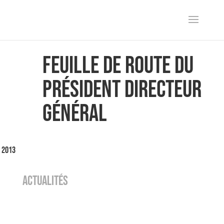
Feuille de route du
président directeur
général
l 2013
ACTUALITÉS